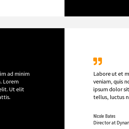
nim ad minim
Labore ut et m
n. Lorem
veniam, quis n
it. Ut elit
ipsum dolor sit
ttis.
tellus, luctus 
Nicole Bates
Director at Dyna