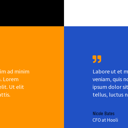
nim ad minim
Labore ut et m
n. Lorem
veniam, quis n
it. Ut elit
ipsum dolor sit
ttis.
tellus, luctus 
Nicole Bates
CFO at Hooli