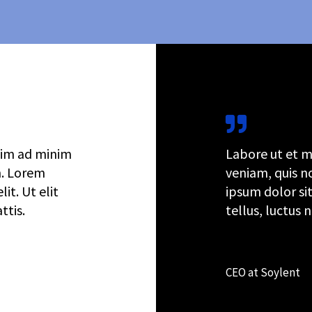
nim ad minim
Labore ut et m
n. Lorem
veniam, quis n
it. Ut elit
ipsum dolor sit
ttis.
tellus, luctus 
Kevin Griffin
CEO at Soylent